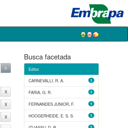
Busca facetada
Editor
CARNEVALLI, R. A.
1
FARIA, G. R.
1
FERNANDES JUNIOR, F.
1
HOOGERHEIDE, E. S. S.
1
ITUASSU, D. R.
1