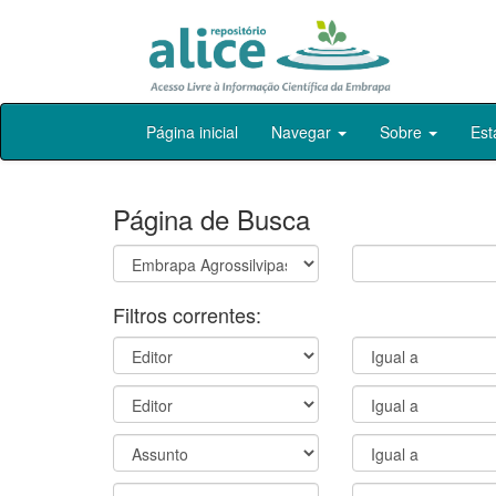
Skip
Página inicial
Navegar
Sobre
Est
navigation
Página de Busca
Filtros correntes: