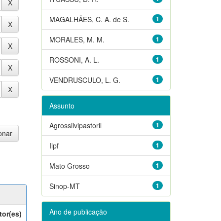
MAGALHÃES, C. A. de S.
1
MORALES, M. M.
1
ROSSONI, A. L.
1
VENDRUSCULO, L. G.
1
Assunto
Agrossilvipastoril
1
Ilpf
1
Mato Grosso
1
Sinop-MT
1
Ano de publicação
tor(es)