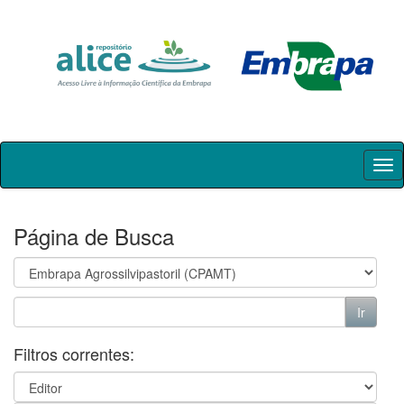
Skip
navigation
Página de Busca
Filtros correntes: