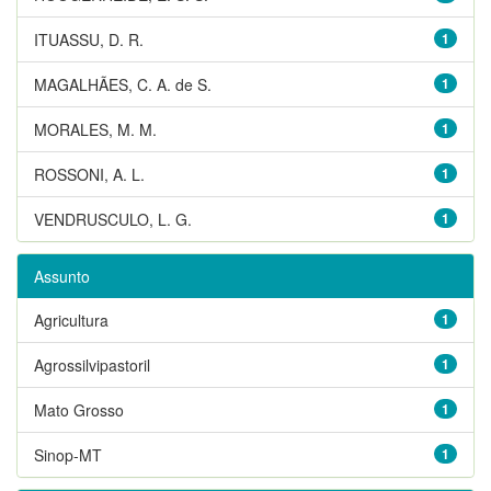
ITUASSU, D. R.
1
MAGALHÃES, C. A. de S.
1
MORALES, M. M.
1
ROSSONI, A. L.
1
VENDRUSCULO, L. G.
1
Assunto
Agricultura
1
Agrossilvipastoril
1
Mato Grosso
1
Sinop-MT
1