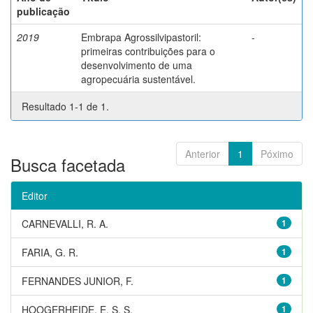
publicação
2019
Embrapa Agrossilvipastoril:
-
primeiras contribuições para o
desenvolvimento de uma
agropecuária sustentável.
Resultado 1-1 de 1.
Anterior
1
Póximo
Busca facetada
Editor
CARNEVALLI, R. A.
1
FARIA, G. R.
1
FERNANDES JUNIOR, F.
1
HOOGERHEIDE, E. S. S.
1