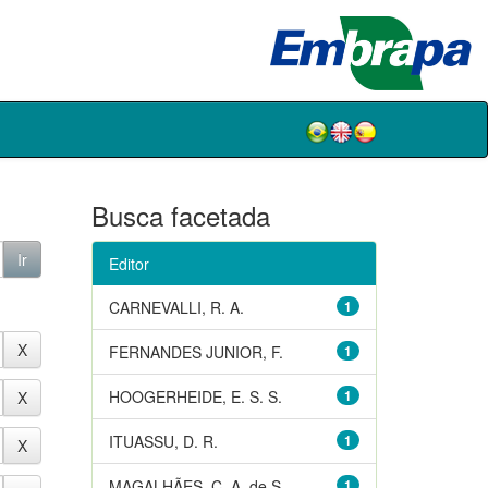
Busca facetada
Editor
CARNEVALLI, R. A.
1
FERNANDES JUNIOR, F.
1
HOOGERHEIDE, E. S. S.
1
ITUASSU, D. R.
1
MAGALHÃES, C. A. de S.
1