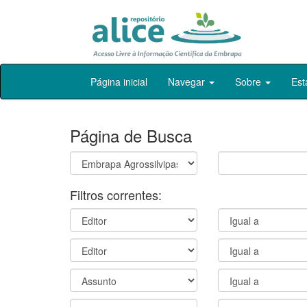
Skip
Página inicial
Navegar
Sobre
Est
navigation
Página de Busca
Filtros correntes: