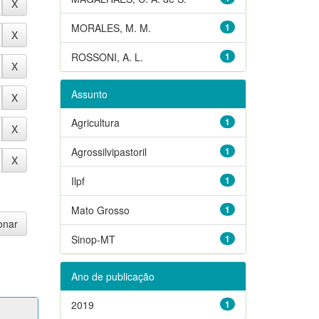
MORALES, M. M.
1
ROSSONI, A. L.
1
Assunto
Agricultura
1
Agrossilvipastoril
1
Ilpf
1
Mato Grosso
1
Sinop-MT
1
Ano de publicação
2019
1