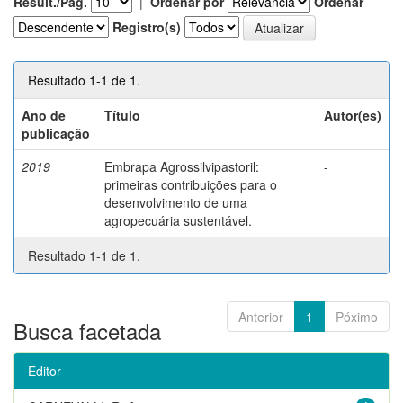
Result./Pág.
|
Ordenar por
Ordenar
Registro(s)
Resultado 1-1 de 1.
Ano de
Título
Autor(es)
publicação
2019
Embrapa Agrossilvipastoril:
-
primeiras contribuições para o
desenvolvimento de uma
agropecuária sustentável.
Resultado 1-1 de 1.
Anterior
1
Póximo
Busca facetada
Editor