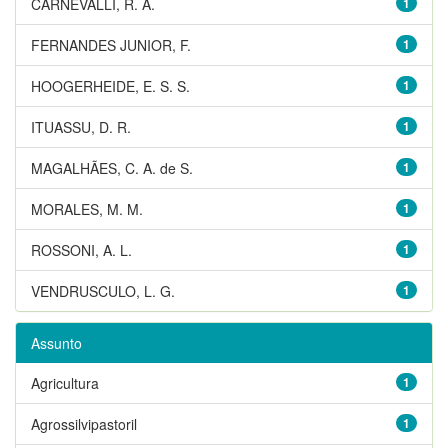
CARNEVALLI, R. A.
1
FERNANDES JUNIOR, F.
1
HOOGERHEIDE, E. S. S.
1
ITUASSU, D. R.
1
MAGALHÃES, C. A. de S.
1
MORALES, M. M.
1
ROSSONI, A. L.
1
VENDRUSCULO, L. G.
1
Assunto
Agricultura
1
Agrossilvipastoril
1