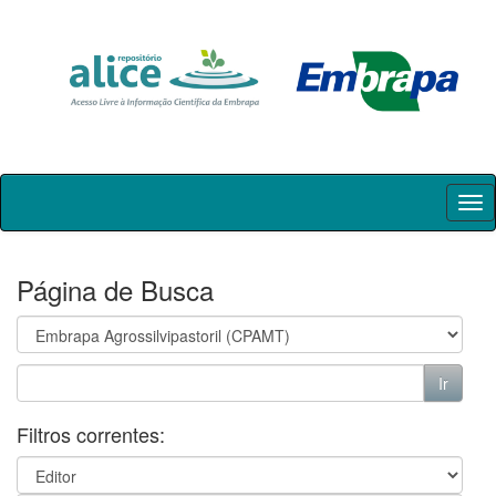
Skip
navigation
Página de Busca
Filtros correntes: