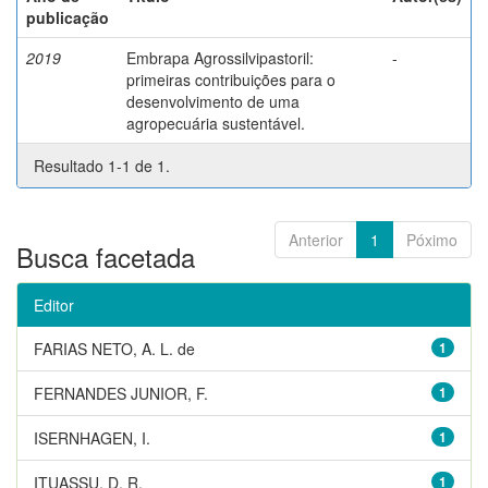
publicação
2019
Embrapa Agrossilvipastoril:
-
primeiras contribuições para o
desenvolvimento de uma
agropecuária sustentável.
Resultado 1-1 de 1.
Anterior
1
Póximo
Busca facetada
Editor
FARIAS NETO, A. L. de
1
FERNANDES JUNIOR, F.
1
ISERNHAGEN, I.
1
ITUASSU, D. R.
1