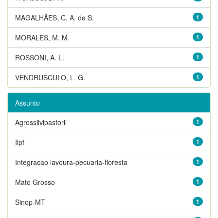
MAGALHÃES, C. A. de S.
1
MORALES, M. M.
1
ROSSONI, A. L.
1
VENDRUSCULO, L. G.
1
Assunto
Agrossilvipastoril
1
Ilpf
1
Integracao lavoura-pecuaria-floresta
1
Mato Grosso
1
Sinop-MT
1