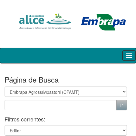
Skip
navigation
Página de Busca
Filtros correntes: