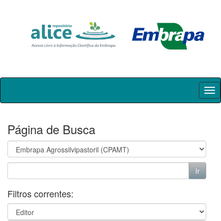
Skip
navigation
Página de Busca
Filtros correntes: