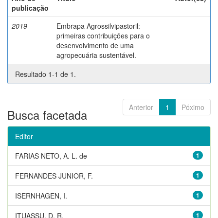
publicação
2019
Embrapa Agrossilvipastoril:
-
primeiras contribuições para o
desenvolvimento de uma
agropecuária sustentável.
Resultado 1-1 de 1.
Anterior
1
Póximo
Busca facetada
Editor
FARIAS NETO, A. L. de
1
FERNANDES JUNIOR, F.
1
ISERNHAGEN, I.
1
ITUASSU, D. R.
1