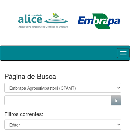
Skip
navigation
Página de Busca
Filtros correntes: