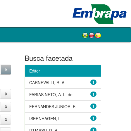
Busca facetada
Editor
CARNEVALLI, R. A.
1
FARIAS NETO, A. L. de
1
FERNANDES JUNIOR, F.
1
ISERNHAGEN, I.
1
ITUASSU, D. R.
1