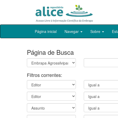
Skip
Página inicial
Navegar
Sobre
Est
navigation
Página de Busca
Filtros correntes: