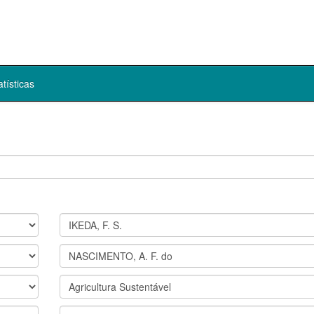
atísticas