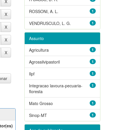
ROSSONI, A. L.
1
VENDRUSCULO, L. G.
1
Assunto
Agricultura
1
Agrossilvipastoril
1
Ilpf
1
Integracao lavoura-pecuaria-
1
floresta
Mato Grosso
1
Sinop-MT
1
tor(es)