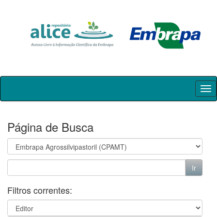
Skip
navigation
Página de Busca
Filtros correntes: