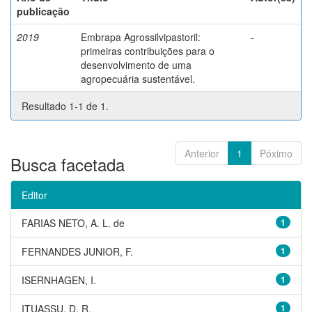
publicação
2019
Embrapa Agrossilvipastoril:
-
primeiras contribuições para o
desenvolvimento de uma
agropecuária sustentável.
Resultado 1-1 de 1.
Anterior
1
Póximo
Busca facetada
Editor
FARIAS NETO, A. L. de
1
FERNANDES JUNIOR, F.
1
ISERNHAGEN, I.
1
ITUASSU, D. R.
1