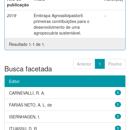
publicação
2019
Embrapa Agrossilvipastoril:
-
primeiras contribuições para o
desenvolvimento de uma
agropecuária sustentável.
Resultado 1-1 de 1.
Anterior
1
Póximo
Busca facetada
Editor
CARNEVALLI, R. A.
1
FARIAS NETO, A. L. de
1
ISERNHAGEN, I.
1
ITUASSU, D. R.
1