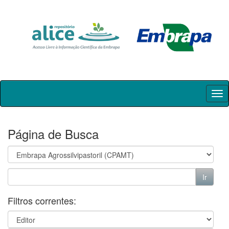
Skip
navigation
Página de Busca
Filtros correntes: