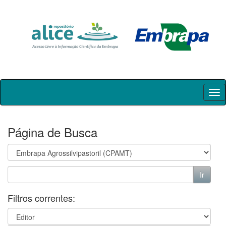
Skip
navigation
Página de Busca
Filtros correntes: