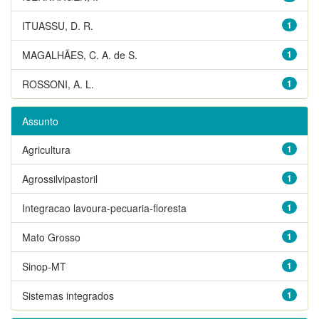
ITUASSU, D. R.
1
MAGALHÃES, C. A. de S.
1
ROSSONI, A. L.
1
Assunto
Agricultura
1
Agrossilvipastoril
1
Integracao lavoura-pecuaria-floresta
1
Mato Grosso
1
Sinop-MT
1
Sistemas integrados
1