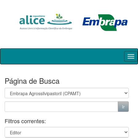
Skip
navigation
Página de Busca
Filtros correntes: