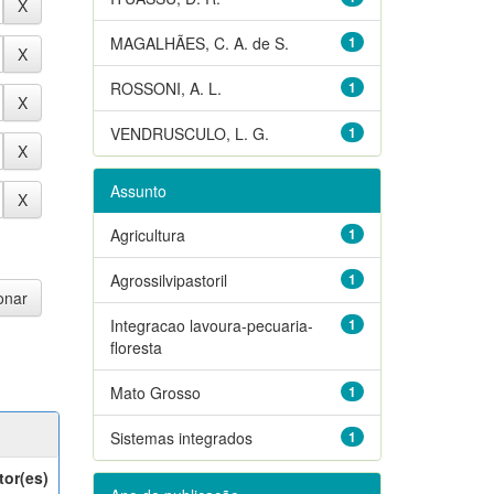
MAGALHÃES, C. A. de S.
1
ROSSONI, A. L.
1
VENDRUSCULO, L. G.
1
Assunto
Agricultura
1
Agrossilvipastoril
1
Integracao lavoura-pecuaria-
1
floresta
Mato Grosso
1
Sistemas integrados
1
tor(es)