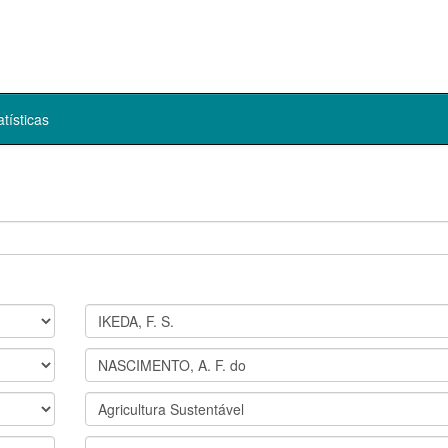
atísticas