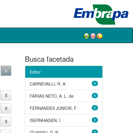
Busca facetada
Editor
CARNEVALLI, R. A.
1
FARIAS NETO, A. L. de
1
FERNANDES JUNIOR, F.
1
ISERNHAGEN, I.
1
ITUASSU, D. R.
1