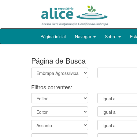
Skip
Página inicial
Navegar
Sobre
Est
navigation
Página de Busca
Filtros correntes: