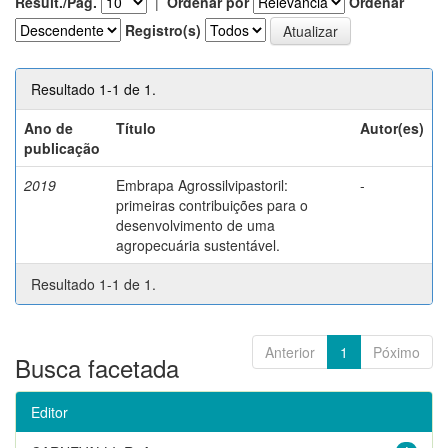
Result./Pág.
|
Ordenar por
Ordenar
Registro(s)
Resultado 1-1 de 1.
Ano de
Título
Autor(es)
publicação
2019
Embrapa Agrossilvipastoril:
-
primeiras contribuições para o
desenvolvimento de uma
agropecuária sustentável.
Resultado 1-1 de 1.
Anterior
1
Póximo
Busca facetada
Editor