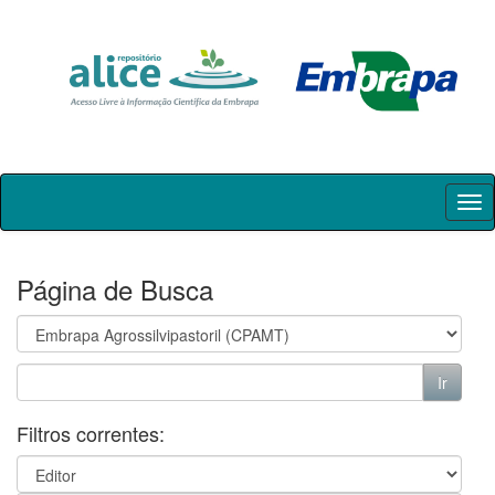
Skip
navigation
Página de Busca
Filtros correntes: