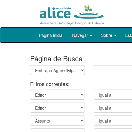
Skip
Página inicial
Navegar
Sobre
Est
navigation
Página de Busca
Filtros correntes: