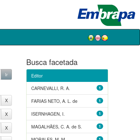
Busca facetada
Editor
CARNEVALLI, R. A.
1
FARIAS NETO, A. L. de
1
ISERNHAGEN, I.
1
MAGALHÃES, C. A. de S.
1
MORALES, M. M.
1