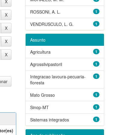
ROSSONI, A. L.
1
VENDRUSCULO, L. G.
1
Assunto
Agricultura
1
Agrossilvipastoril
1
Integracao lavoura-pecuaria-
1
floresta
Mato Grosso
1
Sinop-MT
1
Sistemas integrados
1
tor(es)