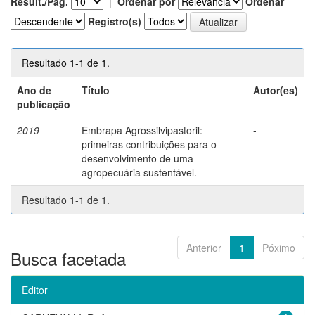
Result./Pág.
|
Ordenar por
Ordenar
Registro(s)
Resultado 1-1 de 1.
Ano de
Título
Autor(es)
publicação
2019
Embrapa Agrossilvipastoril:
-
primeiras contribuições para o
desenvolvimento de uma
agropecuária sustentável.
Resultado 1-1 de 1.
Anterior
1
Póximo
Busca facetada
Editor