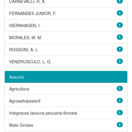
CARNEVALLI, R. A.
1
FERNANDES JUNIOR, F.
1
ISERNHAGEN, I.
1
MORALES, M. M.
1
ROSSONI, A. L.
1
VENDRUSCULO, L. G.
1
Assunto
Agricultura
1
Agrossilvipastoril
1
Integracao lavoura-pecuaria-floresta
1
Mato Grosso
1