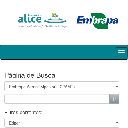
Skip
navigation
Página de Busca
Filtros correntes: