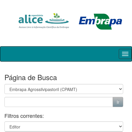
Skip
navigation
Página de Busca
Filtros correntes: