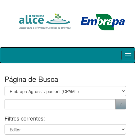
Skip
navigation
Página de Busca
Filtros correntes: