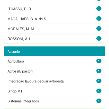
ITUASSU, D. R.
1
MAGALHÃES, C. A. de S.
1
MORALES, M. M.
1
ROSSONI, A. L.
1
Assunto
Agricultura
1
Agrossilvipastoril
1
Integracao lavoura-pecuaria-floresta
1
Sinop-MT
1
Sistemas integrados
1