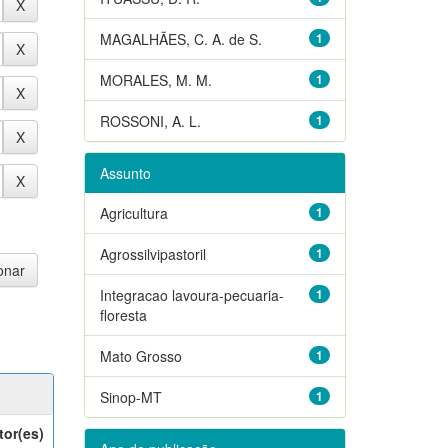
MAGALHÃES, C. A. de S.
1
MORALES, M. M.
1
ROSSONI, A. L.
1
Assunto
Agricultura
1
Agrossilvipastoril
1
Integracao lavoura-pecuaria-
1
floresta
Mato Grosso
1
Sinop-MT
1
tor(es)