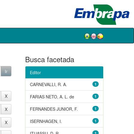
Busca facetada
Editor
CARNEVALLI, R. A.
1
FARIAS NETO, A. L. de
1
FERNANDES JUNIOR, F.
1
ISERNHAGEN, I.
1
ITUASSU, D. R.
1