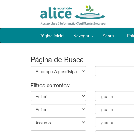
Skip
Página inicial
Navegar
Sobre
Est
navigation
Página de Busca
Filtros correntes: