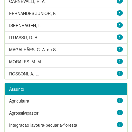
CARNEVALLI, R. A.
1
FERNANDES JUNIOR, F.
1
ISERNHAGEN, I.
1
ITUASSU, D. R.
1
MAGALHÃES, C. A. de S.
1
MORALES, M. M.
1
ROSSONI, A. L.
1
Assunto
Agricultura
1
Agrossilvipastoril
1
Integracao lavoura-pecuaria-floresta
1