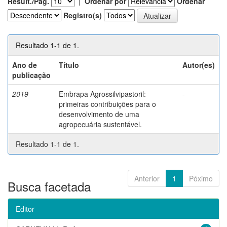
Result./Pág.
|
Ordenar por
Ordenar
Registro(s)
Resultado 1-1 de 1.
Ano de
Título
Autor(es)
publicação
2019
Embrapa Agrossilvipastoril:
-
primeiras contribuições para o
desenvolvimento de uma
agropecuária sustentável.
Resultado 1-1 de 1.
Anterior
1
Póximo
Busca facetada
Editor