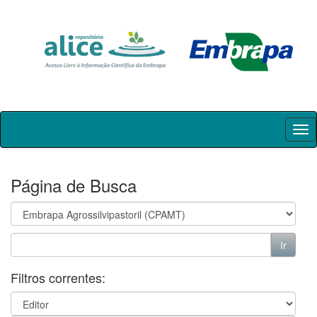
Skip
navigation
Página de Busca
Filtros correntes: