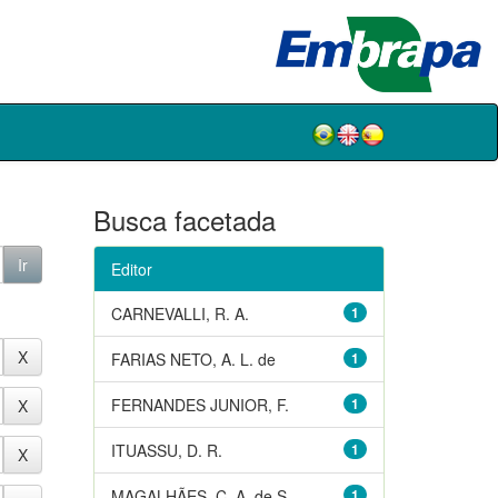
Busca facetada
Editor
CARNEVALLI, R. A.
1
FARIAS NETO, A. L. de
1
FERNANDES JUNIOR, F.
1
ITUASSU, D. R.
1
MAGALHÃES, C. A. de S.
1