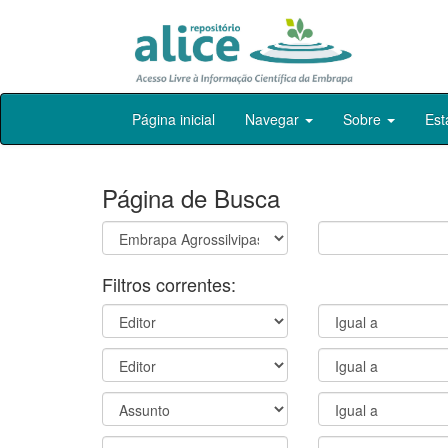
Skip
Página inicial
Navegar
Sobre
Est
navigation
Página de Busca
Filtros correntes: