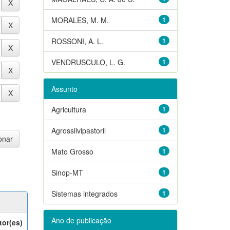
MORALES, M. M.
1
ROSSONI, A. L.
1
VENDRUSCULO, L. G.
1
Assunto
Agricultura
1
Agrossilvipastoril
1
Mato Grosso
1
Sinop-MT
1
Sistemas integrados
1
Ano de publicação
tor(es)