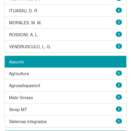
ITUASSU, D. R.
1
MORALES, M. M.
1
ROSSONI, A. L.
1
VENDRUSCULO, L. G.
1
Assunto
Agricultura
1
Agrossilvipastoril
1
Mato Grosso
1
Sinop-MT
1
Sistemas integrados
1