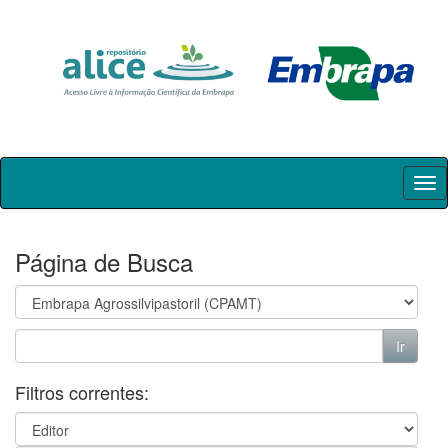
Skip
navigation
Página de Busca
Filtros correntes: