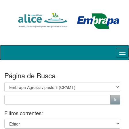
Skip
navigation
Página de Busca
Filtros correntes: