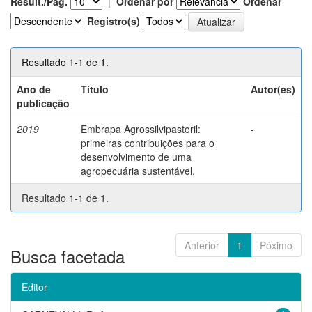
Result./Pág.
|
Ordenar por
Ordenar
Registro(s)
Resultado 1-1 de 1.
Ano de
Título
Autor(es)
publicação
2019
Embrapa Agrossilvipastoril:
-
primeiras contribuições para o
desenvolvimento de uma
agropecuária sustentável.
Resultado 1-1 de 1.
Anterior
1
Póximo
Busca facetada
Editor