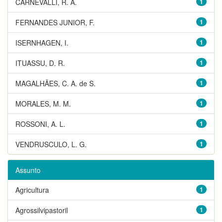
CARNEVALLI, R. A.
1
FERNANDES JUNIOR, F.
1
ISERNHAGEN, I.
1
ITUASSU, D. R.
1
MAGALHÃES, C. A. de S.
1
MORALES, M. M.
1
ROSSONI, A. L.
1
VENDRUSCULO, L. G.
1
Assunto
Agricultura
1
Agrossilvipastoril
1