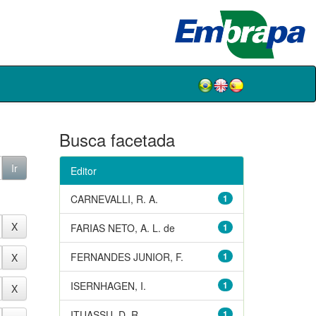
Busca facetada
Editor
CARNEVALLI, R. A.
1
FARIAS NETO, A. L. de
1
FERNANDES JUNIOR, F.
1
ISERNHAGEN, I.
1
ITUASSU, D. R.
1