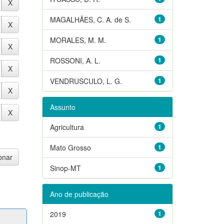
MAGALHÃES, C. A. de S.
1
MORALES, M. M.
1
ROSSONI, A. L.
1
VENDRUSCULO, L. G.
1
Assunto
Agricultura
1
Mato Grosso
1
Sinop-MT
1
Ano de publicação
2019
1