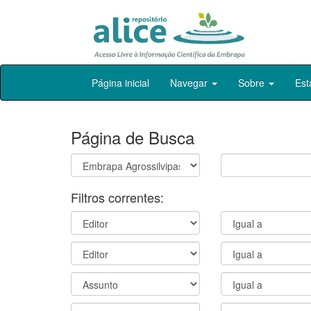
Skip
Página inicial
Navegar
Sobre
Est
navigation
Página de Busca
Filtros correntes: