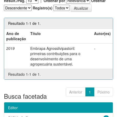
Result./Pág.
|
Ordenar por
Ordenar
Registro(s)
Resultado 1-1 de 1.
Ano de
Título
Autor(es)
publicação
2019
Embrapa Agrossilvipastoril:
-
primeiras contribuições para o
desenvolvimento de uma
agropecuária sustentável.
Resultado 1-1 de 1.
Anterior
1
Póximo
Busca facetada
Editor