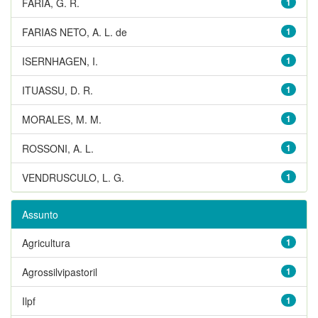
FARIA, G. R.
1
FARIAS NETO, A. L. de
1
ISERNHAGEN, I.
1
ITUASSU, D. R.
1
MORALES, M. M.
1
ROSSONI, A. L.
1
VENDRUSCULO, L. G.
1
Assunto
Agricultura
1
Agrossilvipastoril
1
Ilpf
1