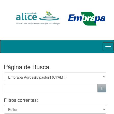
Skip
navigation
Página de Busca
Filtros correntes: