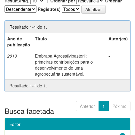
Result./Pág.
|
Ordenar por
Ordenar
Registro(s)
Resultado 1-1 de 1.
Ano de
Título
Autor(es)
publicação
2019
Embrapa Agrossilvipastoril:
-
primeiras contribuições para o
desenvolvimento de uma
agropecuária sustentável.
Resultado 1-1 de 1.
Anterior
1
Póximo
Busca facetada
Editor