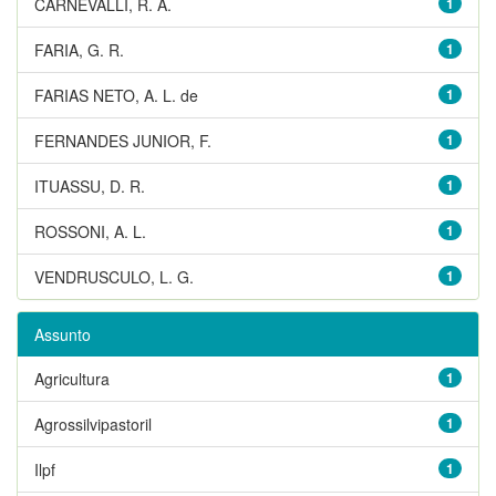
CARNEVALLI, R. A.
1
FARIA, G. R.
1
FARIAS NETO, A. L. de
1
FERNANDES JUNIOR, F.
1
ITUASSU, D. R.
1
ROSSONI, A. L.
1
VENDRUSCULO, L. G.
1
Assunto
Agricultura
1
Agrossilvipastoril
1
Ilpf
1