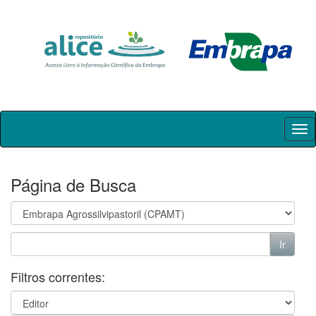
Skip
navigation
Página de Busca
Filtros correntes: