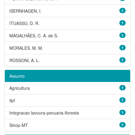
ISERNHAGEN, I.
1
ITUASSU, D. R.
1
MAGALHÃES, C. A. de S.
1
MORALES, M. M.
1
ROSSONI, A. L.
1
Assunto
Agricultura
1
Ilpf
1
Integracao lavoura-pecuaria-floresta
1
Sinop-MT
1