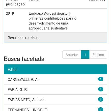
publicação
2019
Embrapa Agrossilvipastoril:
-
primeiras contribuições para o
desenvolvimento de uma
agropecuária sustentável.
Resultado 1-1 de 1.
Anterior
1
Póximo
Busca facetada
Editor
CARNEVALLI, R. A.
1
FARIA, G. R.
1
FARIAS NETO, A. L. de
1
FERNANDES JUNIOR, F.
1