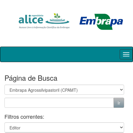
Skip
navigation
Página de Busca
Filtros correntes: