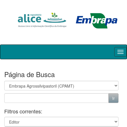
Skip
navigation
Página de Busca
Filtros correntes: