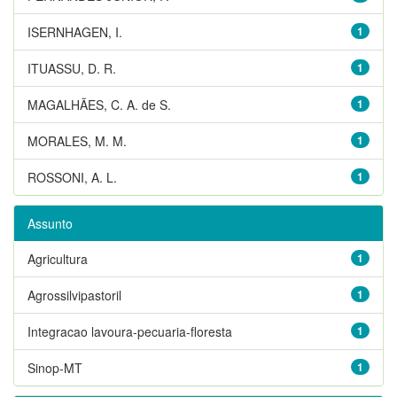
ISERNHAGEN, I.
1
ITUASSU, D. R.
1
MAGALHÃES, C. A. de S.
1
MORALES, M. M.
1
ROSSONI, A. L.
1
Assunto
Agricultura
1
Agrossilvipastoril
1
Integracao lavoura-pecuaria-floresta
1
Sinop-MT
1