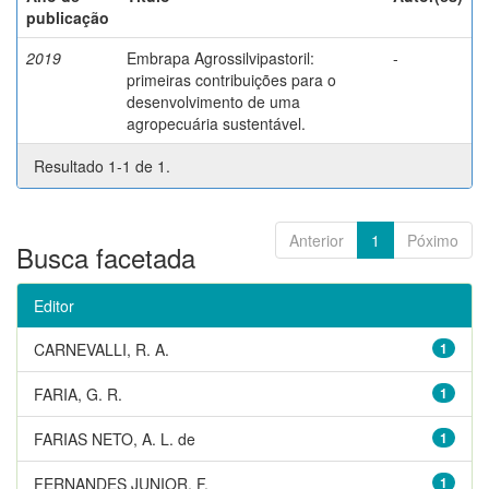
publicação
2019
Embrapa Agrossilvipastoril:
-
primeiras contribuições para o
desenvolvimento de uma
agropecuária sustentável.
Resultado 1-1 de 1.
Anterior
1
Póximo
Busca facetada
Editor
CARNEVALLI, R. A.
1
FARIA, G. R.
1
FARIAS NETO, A. L. de
1
FERNANDES JUNIOR, F.
1