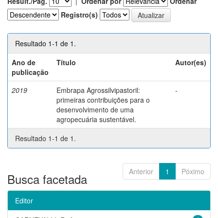
Result./Pág.
|
Ordenar por
Ordenar
Registro(s)
Resultado 1-1 de 1.
Ano de
Título
Autor(es)
publicação
2019
Embrapa Agrossilvipastoril:
-
primeiras contribuições para o
desenvolvimento de uma
agropecuária sustentável.
Resultado 1-1 de 1.
Anterior
1
Póximo
Busca facetada
Editor