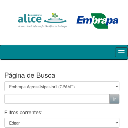
Skip
navigation
Página de Busca
Filtros correntes: