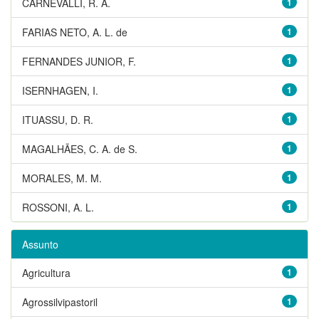
CARNEVALLI, R. A.
1
FARIAS NETO, A. L. de
1
FERNANDES JUNIOR, F.
1
ISERNHAGEN, I.
1
ITUASSU, D. R.
1
MAGALHÃES, C. A. de S.
1
MORALES, M. M.
1
ROSSONI, A. L.
1
Assunto
Agricultura
1
Agrossilvipastoril
1