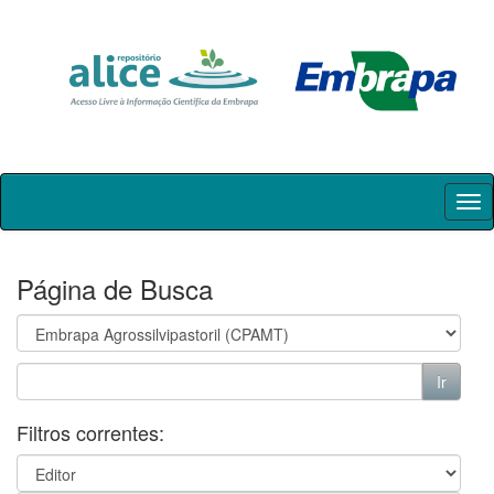
Skip
navigation
Página de Busca
Filtros correntes: