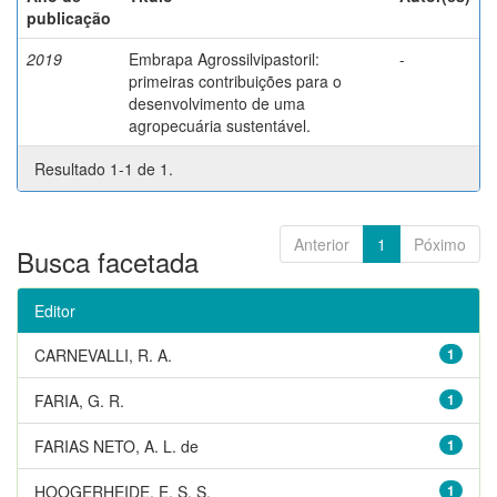
publicação
2019
Embrapa Agrossilvipastoril:
-
primeiras contribuições para o
desenvolvimento de uma
agropecuária sustentável.
Resultado 1-1 de 1.
Anterior
1
Póximo
Busca facetada
Editor
CARNEVALLI, R. A.
1
FARIA, G. R.
1
FARIAS NETO, A. L. de
1
HOOGERHEIDE, E. S. S.
1