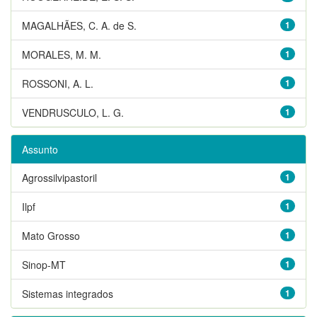
MAGALHÃES, C. A. de S.
1
MORALES, M. M.
1
ROSSONI, A. L.
1
VENDRUSCULO, L. G.
1
Assunto
Agrossilvipastoril
1
Ilpf
1
Mato Grosso
1
Sinop-MT
1
Sistemas integrados
1