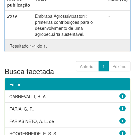
publicação
2019
Embrapa Agrossilvipastoril:
-
primeiras contribuições para o
desenvolvimento de uma
agropecuária sustentável.
Resultado 1-1 de 1.
Anterior
1
Póximo
Busca facetada
Editor
CARNEVALLI, R. A.
1
FARIA, G. R.
1
FARIAS NETO, A. L. de
1
HOOGERHEIDE, E. S. S.
1