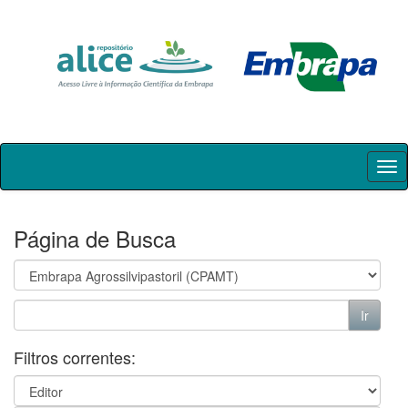
Skip
navigation
Página de Busca
Filtros correntes: