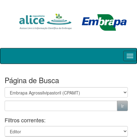
Skip
navigation
Página de Busca
Filtros correntes: