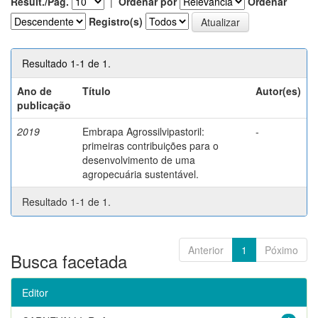
Result./Pág.
|
Ordenar por
Ordenar
Registro(s)
Resultado 1-1 de 1.
Ano de
Título
Autor(es)
publicação
2019
Embrapa Agrossilvipastoril:
-
primeiras contribuições para o
desenvolvimento de uma
agropecuária sustentável.
Resultado 1-1 de 1.
Anterior
1
Póximo
Busca facetada
Editor