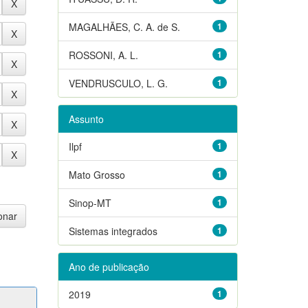
MAGALHÃES, C. A. de S.
1
ROSSONI, A. L.
1
VENDRUSCULO, L. G.
1
Assunto
Ilpf
1
Mato Grosso
1
Sinop-MT
1
Sistemas integrados
1
Ano de publicação
2019
1