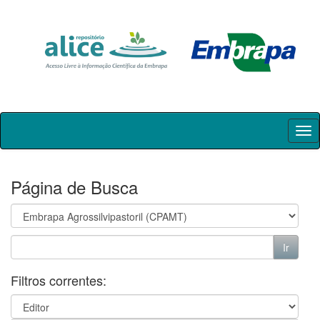
Skip
navigation
Página de Busca
Filtros correntes: