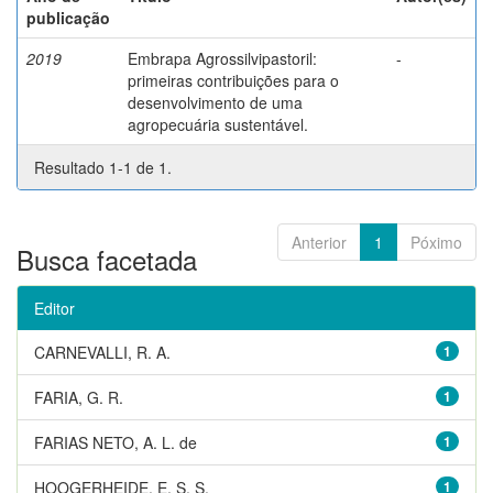
publicação
2019
Embrapa Agrossilvipastoril:
-
primeiras contribuições para o
desenvolvimento de uma
agropecuária sustentável.
Resultado 1-1 de 1.
Anterior
1
Póximo
Busca facetada
Editor
CARNEVALLI, R. A.
1
FARIA, G. R.
1
FARIAS NETO, A. L. de
1
HOOGERHEIDE, E. S. S.
1