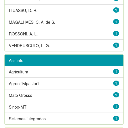
ITUASSU, D. R.
1
MAGALHÃES, C. A. de S.
1
ROSSONI, A. L.
1
VENDRUSCULO, L. G.
1
Assunto
Agricultura
1
Agrossilvipastoril
1
Mato Grosso
1
Sinop-MT
1
Sistemas integrados
1