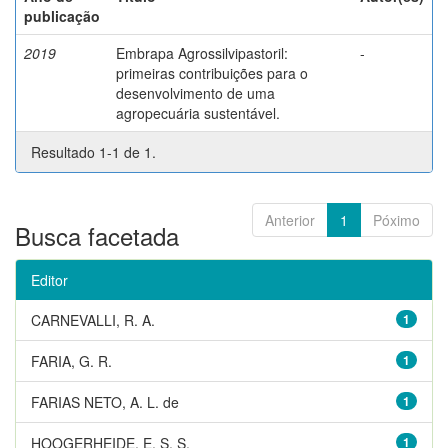
publicação
2019
Embrapa Agrossilvipastoril:
-
primeiras contribuições para o
desenvolvimento de uma
agropecuária sustentável.
Resultado 1-1 de 1.
Anterior
1
Póximo
Busca facetada
Editor
CARNEVALLI, R. A.
1
FARIA, G. R.
1
FARIAS NETO, A. L. de
1
HOOGERHEIDE, E. S. S.
1