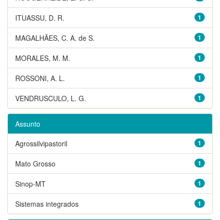
ITUASSU, D. R.
1
MAGALHÃES, C. A. de S.
1
MORALES, M. M.
1
ROSSONI, A. L.
1
VENDRUSCULO, L. G.
1
Assunto
Agrossilvipastoril
1
Mato Grosso
1
Sinop-MT
1
Sistemas integrados
1