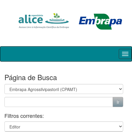
Skip
navigation
Página de Busca
Filtros correntes: