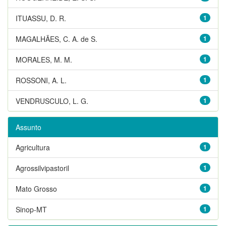
ITUASSU, D. R.
1
MAGALHÃES, C. A. de S.
1
MORALES, M. M.
1
ROSSONI, A. L.
1
VENDRUSCULO, L. G.
1
Assunto
Agricultura
1
Agrossilvipastoril
1
Mato Grosso
1
Sinop-MT
1