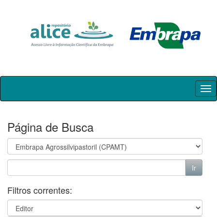
Skip
navigation
Página de Busca
Filtros correntes: