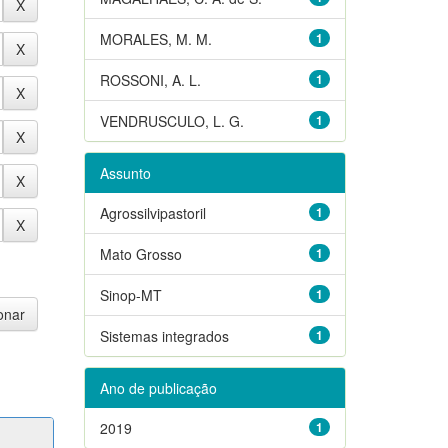
MORALES, M. M.
1
ROSSONI, A. L.
1
VENDRUSCULO, L. G.
1
Assunto
Agrossilvipastoril
1
Mato Grosso
1
Sinop-MT
1
Sistemas integrados
1
Ano de publicação
2019
1