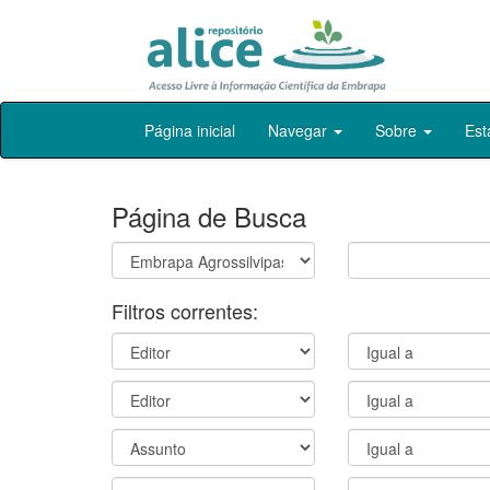
Skip
Página inicial
Navegar
Sobre
Est
navigation
Página de Busca
Filtros correntes: