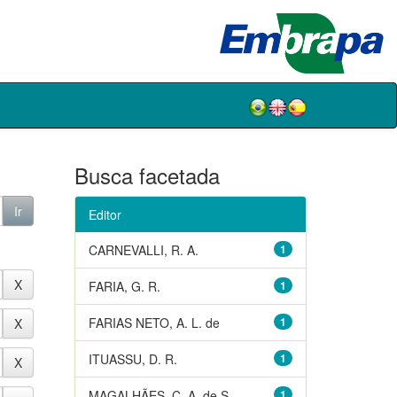
Busca facetada
Editor
CARNEVALLI, R. A.
1
FARIA, G. R.
1
FARIAS NETO, A. L. de
1
ITUASSU, D. R.
1
MAGALHÃES, C. A. de S.
1