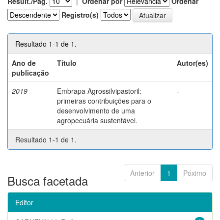
Result./Pág.
|
Ordenar por
Ordenar
Registro(s)
Resultado 1-1 de 1.
Ano de
Título
Autor(es)
publicação
2019
Embrapa Agrossilvipastoril:
-
primeiras contribuições para o
desenvolvimento de uma
agropecuária sustentável.
Resultado 1-1 de 1.
Anterior
1
Póximo
Busca facetada
Editor