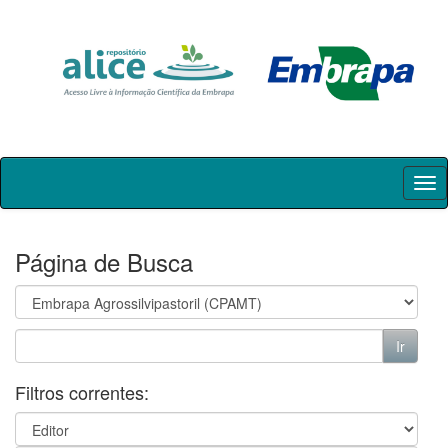
Skip
navigation
Página de Busca
Filtros correntes: