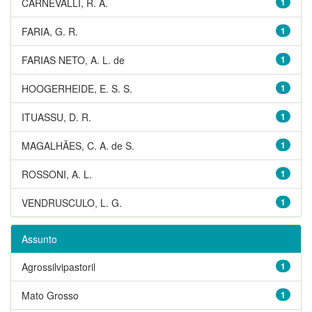
CARNEVALLI, R. A.
1
FARIA, G. R.
1
FARIAS NETO, A. L. de
1
HOOGERHEIDE, E. S. S.
1
ITUASSU, D. R.
1
MAGALHÃES, C. A. de S.
1
ROSSONI, A. L.
1
VENDRUSCULO, L. G.
1
Assunto
Agrossilvipastoril
1
Mato Grosso
1