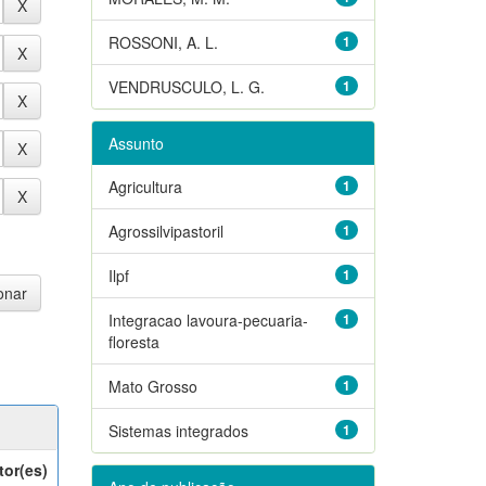
ROSSONI, A. L.
1
VENDRUSCULO, L. G.
1
Assunto
Agricultura
1
Agrossilvipastoril
1
Ilpf
1
Integracao lavoura-pecuaria-
1
floresta
Mato Grosso
1
Sistemas integrados
1
tor(es)