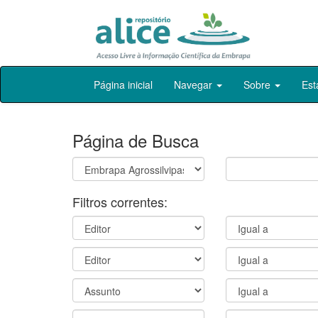
Skip
Página inicial
Navegar
Sobre
Est
navigation
Página de Busca
Filtros correntes: