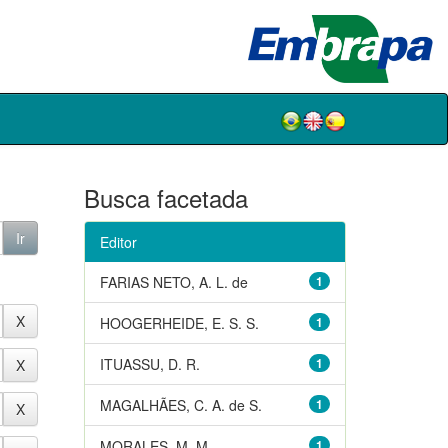
Busca facetada
Editor
FARIAS NETO, A. L. de
1
HOOGERHEIDE, E. S. S.
1
ITUASSU, D. R.
1
MAGALHÃES, C. A. de S.
1
MORALES, M. M.
1