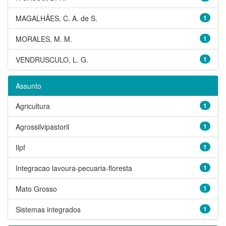
MAGALHÃES, C. A. de S.
1
MORALES, M. M.
1
VENDRUSCULO, L. G.
1
Assunto
Agricultura
1
Agrossilvipastoril
1
Ilpf
1
Integracao lavoura-pecuaria-floresta
1
Mato Grosso
1
Sistemas integrados
1