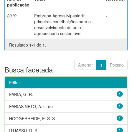
publicação
2019
Embrapa Agrossilvipastoril:
-
primeiras contribuições para o
desenvolvimento de uma
agropecuária sustentável.
Resultado 1-1 de 1.
Anterior
1
Póximo
Busca facetada
Editor
FARIA, G. R.
1
FARIAS NETO, A. L. de
1
HOOGERHEIDE, E. S. S.
1
ITUASSU, D. R.
1