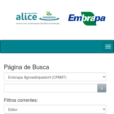
Skip
navigation
Página de Busca
Filtros correntes: