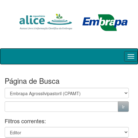
Skip
navigation
Página de Busca
Filtros correntes: