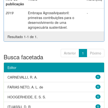
publicação
2019
Embrapa Agrossilvipastoril:
-
primeiras contribuições para o
desenvolvimento de uma
agropecuária sustentável.
Resultado 1-1 de 1.
Anterior
1
Póximo
Busca facetada
Editor
CARNEVALLI, R. A.
1
FARIAS NETO, A. L. de
1
HOOGERHEIDE, E. S. S.
1
ITUASSU, D. R.
1