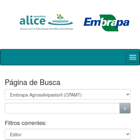
Skip
navigation
Página de Busca
Filtros correntes: