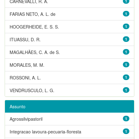
CARNEVALLI, R. A.
1
FARIAS NETO, A. L. de
1
HOOGERHEIDE, E. S. S.
1
ITUASSU, D. R.
1
MAGALHÃES, C. A. de S.
1
MORALES, M. M.
1
ROSSONI, A. L.
1
VENDRUSCULO, L. G.
1
Assunto
Agrossilvipastoril
1
Integracao lavoura-pecuaria-floresta
1