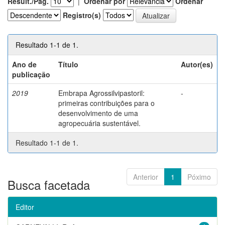
Result./Pág.
|
Ordenar por
Ordenar
Registro(s)
Resultado 1-1 de 1.
Ano de
Título
Autor(es)
publicação
2019
Embrapa Agrossilvipastoril:
-
primeiras contribuições para o
desenvolvimento de uma
agropecuária sustentável.
Resultado 1-1 de 1.
Anterior
1
Póximo
Busca facetada
Editor