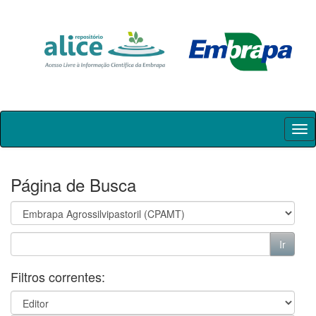
Skip
navigation
Página de Busca
Filtros correntes: