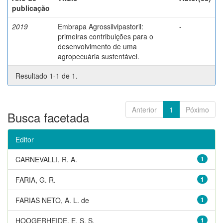
publicação
2019
Embrapa Agrossilvipastoril:
-
primeiras contribuições para o
desenvolvimento de uma
agropecuária sustentável.
Resultado 1-1 de 1.
Anterior
1
Póximo
Busca facetada
Editor
CARNEVALLI, R. A.
1
FARIA, G. R.
1
FARIAS NETO, A. L. de
1
HOOGERHEIDE, E. S. S.
1