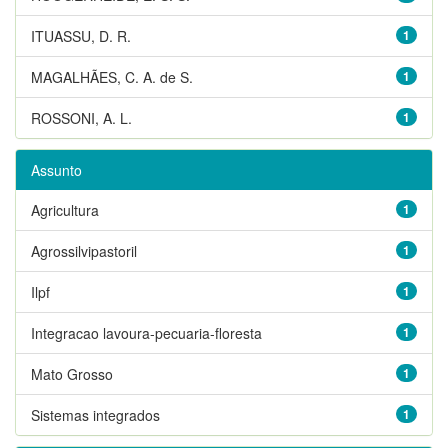
ITUASSU, D. R.
1
MAGALHÃES, C. A. de S.
1
ROSSONI, A. L.
1
Assunto
Agricultura
1
Agrossilvipastoril
1
Ilpf
1
Integracao lavoura-pecuaria-floresta
1
Mato Grosso
1
Sistemas integrados
1