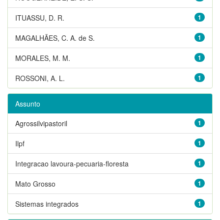
ITUASSU, D. R.
1
MAGALHÃES, C. A. de S.
1
MORALES, M. M.
1
ROSSONI, A. L.
1
Assunto
Agrossilvipastoril
1
Ilpf
1
Integracao lavoura-pecuaria-floresta
1
Mato Grosso
1
Sistemas integrados
1