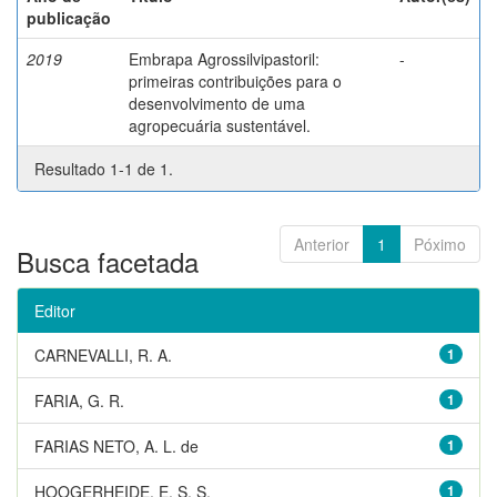
publicação
2019
Embrapa Agrossilvipastoril:
-
primeiras contribuições para o
desenvolvimento de uma
agropecuária sustentável.
Resultado 1-1 de 1.
Anterior
1
Póximo
Busca facetada
Editor
CARNEVALLI, R. A.
1
FARIA, G. R.
1
FARIAS NETO, A. L. de
1
HOOGERHEIDE, E. S. S.
1