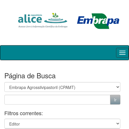
Skip
navigation
Página de Busca
Filtros correntes: