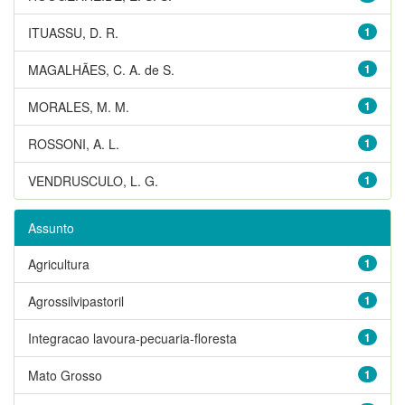
ITUASSU, D. R.
1
MAGALHÃES, C. A. de S.
1
MORALES, M. M.
1
ROSSONI, A. L.
1
VENDRUSCULO, L. G.
1
Assunto
Agricultura
1
Agrossilvipastoril
1
Integracao lavoura-pecuaria-floresta
1
Mato Grosso
1