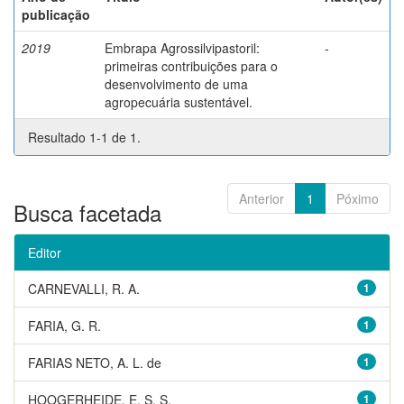
publicação
2019
Embrapa Agrossilvipastoril:
-
primeiras contribuições para o
desenvolvimento de uma
agropecuária sustentável.
Resultado 1-1 de 1.
Anterior
1
Póximo
Busca facetada
Editor
CARNEVALLI, R. A.
1
FARIA, G. R.
1
FARIAS NETO, A. L. de
1
HOOGERHEIDE, E. S. S.
1