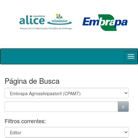
Skip
navigation
Página de Busca
Filtros correntes: