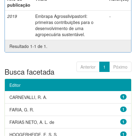
publicação
2019
Embrapa Agrossilvipastoril:
-
primeiras contribuições para o
desenvolvimento de uma
agropecuária sustentável.
Resultado 1-1 de 1.
Anterior
1
Póximo
Busca facetada
Editor
CARNEVALLI, R. A.
1
FARIA, G. R.
1
FARIAS NETO, A. L. de
1
HOOGERHEIDE, E. S. S.
1