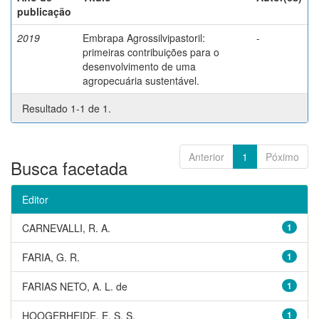
publicação
2019
Embrapa Agrossilvipastoril:
-
primeiras contribuições para o
desenvolvimento de uma
agropecuária sustentável.
Resultado 1-1 de 1.
Anterior
1
Póximo
Busca facetada
Editor
CARNEVALLI, R. A.
1
FARIA, G. R.
1
FARIAS NETO, A. L. de
1
HOOGERHEIDE, E. S. S.
1