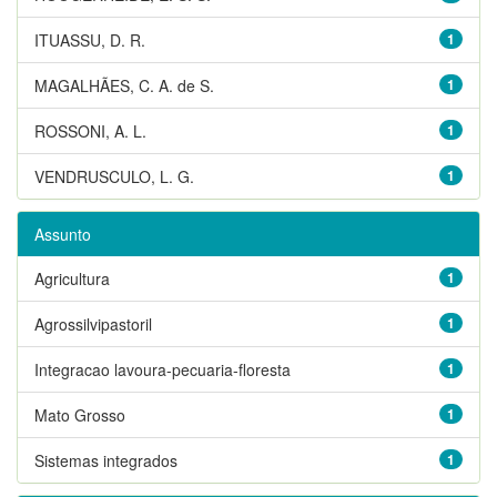
ITUASSU, D. R.
1
MAGALHÃES, C. A. de S.
1
ROSSONI, A. L.
1
VENDRUSCULO, L. G.
1
Assunto
Agricultura
1
Agrossilvipastoril
1
Integracao lavoura-pecuaria-floresta
1
Mato Grosso
1
Sistemas integrados
1