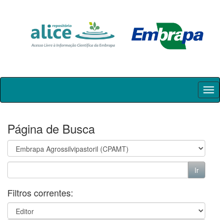
Skip
navigation
Página de Busca
Filtros correntes: