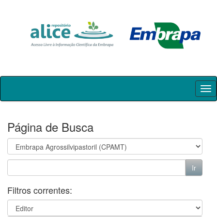
Skip
navigation
Página de Busca
Filtros correntes: