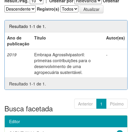
Result./Pág.
|
Ordenar por
Ordenar
Registro(s)
Resultado 1-1 de 1.
Ano de
Título
Autor(es)
publicação
2019
Embrapa Agrossilvipastoril:
-
primeiras contribuições para o
desenvolvimento de uma
agropecuária sustentável.
Resultado 1-1 de 1.
Anterior
1
Póximo
Busca facetada
Editor