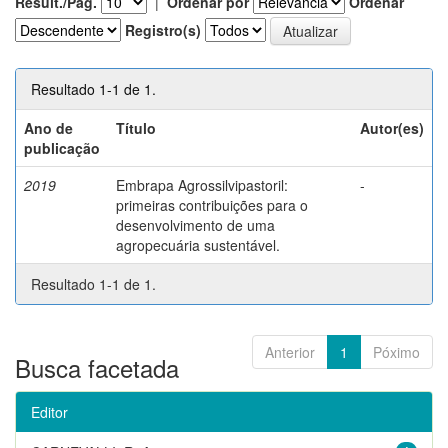
Result./Pág.
|
Ordenar por
Ordenar
Registro(s)
Resultado 1-1 de 1.
Ano de
Título
Autor(es)
publicação
2019
Embrapa Agrossilvipastoril:
-
primeiras contribuições para o
desenvolvimento de uma
agropecuária sustentável.
Resultado 1-1 de 1.
Anterior
1
Póximo
Busca facetada
Editor