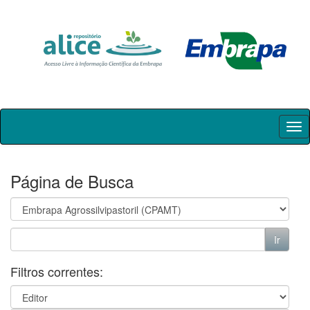
Skip
navigation
Página de Busca
Filtros correntes: