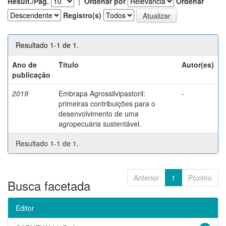
Result./Pág.
|
Ordenar por
Ordenar
Registro(s)
Resultado 1-1 de 1.
Ano de
Título
Autor(es)
publicação
2019
Embrapa Agrossilvipastoril:
-
primeiras contribuições para o
desenvolvimento de uma
agropecuária sustentável.
Resultado 1-1 de 1.
Anterior
1
Póximo
Busca facetada
Editor