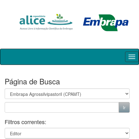
Skip
navigation
Página de Busca
Filtros correntes: